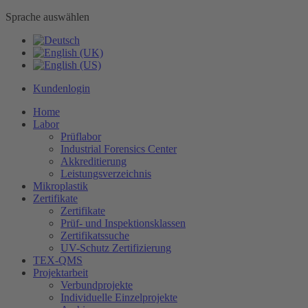
Sprache auswählen
Kundenlogin
Home
Labor
Prüflabor
Industrial Forensics Center
Akkreditierung
Leistungsverzeichnis
Mikroplastik
Zertifikate
Zertifikate
Prüf- und Inspektionsklassen
Zertifikatssuche
UV-Schutz Zertifizierung
TEX-QMS
Projektarbeit
Verbundprojekte
Individuelle Einzelprojekte