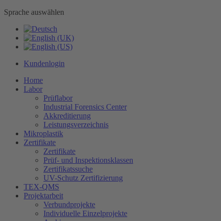
Sprache auswählen
Kundenlogin
Home
Labor
Prüflabor
Industrial Forensics Center
Akkreditierung
Leistungsverzeichnis
Mikroplastik
Zertifikate
Zertifikate
Prüf- und Inspektionsklassen
Zertifikatssuche
UV-Schutz Zertifizierung
TEX-QMS
Projektarbeit
Verbundprojekte
Individuelle Einzelprojekte